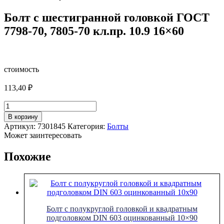
Болт с шестигранной головкой ГОСТ
7798-70, 7805-70 кл.пр. 10.9 16×60
стоимость
113,40
₽
Количество
товара
В корзину
Болт
Артикул:
7301845
Категория:
Болты
с
Может заинтересовать
шестигранной
головкой
Похожие
ГОСТ
7798-
70,
7805-
70
кл.пр.
Болт с полукруглой головкой и квадратным
10.9
подголовком DIN 603 оцинкованный 10×90
16x60