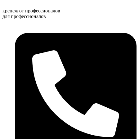
Перейти
к
крепеж от профессионалов
содержимому
для профессионалов