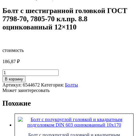
Болт с шестигранной головкой ГОСТ
7798-70, 7805-70 кл.пр. 8.8
оцинкованный 12×110
стоимость
186,87
₽
Количество
товара
В корзину
Болт
Артикул:
6544672
Категория:
Болты
с
Может заинтересовать
шестигранной
головкой
Похожие
ГОСТ
7798-
70,
7805-
70
кл.пр.
Болт с полукруглой головкой и квадратным