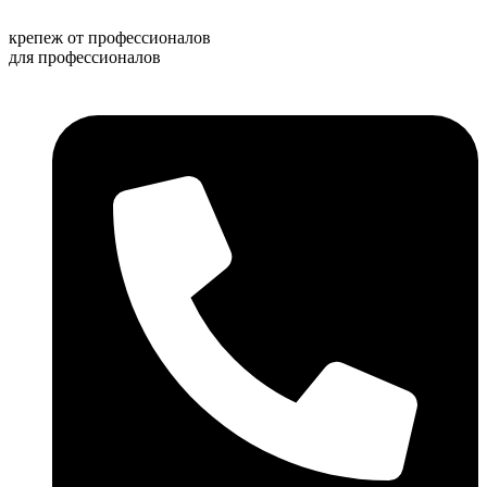
Перейти
к
крепеж от профессионалов
содержимому
для профессионалов