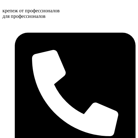
Перейти
к
крепеж от профессионалов
содержимому
для профессионалов