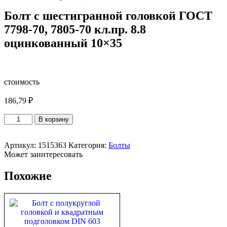
Болт с шестигранной головкой ГОСТ
7798-70, 7805-70 кл.пр. 8.8
оцинкованный 10×35
стоимость
186,79
₽
Количество
В корзину
товара
Болт
с
Артикул:
1515363
Категория:
Болты
шестигранной
Может заинтересовать
головкой
ГОСТ
Похожие
7798-
70,
7805-
70
кл.пр.