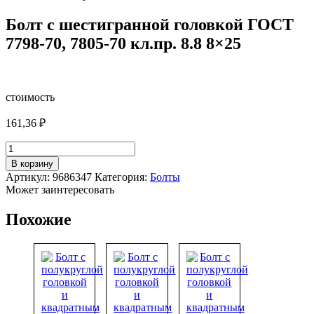
Болт с шестигранной головкой ГОСТ
7798-70, 7805-70 кл.пр. 8.8 8×25
стоимость
161,36
₽
Количество
товара
В корзину
Болт
Артикул:
9686347
Категория:
Болты
с
Может заинтересовать
шестигранной
головкой
Похожие
ГОСТ
7798-
70,
7805-
70
кл.пр.
8.8
8x25