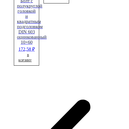
Болт с
полукруглой
головкой
и
квадратным
подголовком
DIN 603
оцинкованный
10×60
172,58
₽
В
КОРЗИНУ