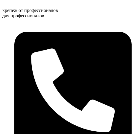
Перейти
к
крепеж от профессионалов
содержимому
для профессионалов