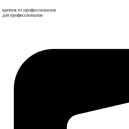
Перейти
к
крепеж от профессионалов
содержимому
для профессионалов