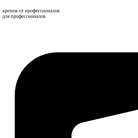
Перейти
к
крепеж от профессионалов
содержимому
для профессионалов