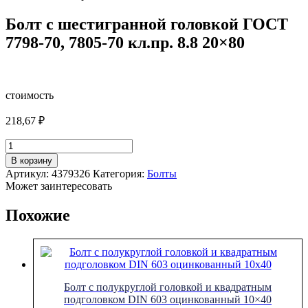
Болт с шестигранной головкой ГОСТ
7798-70, 7805-70 кл.пр. 8.8 20×80
стоимость
218,67
₽
Количество
товара
В корзину
Болт
Артикул:
4379326
Категория:
Болты
с
Может заинтересовать
шестигранной
головкой
Похожие
ГОСТ
7798-
70,
7805-
70
кл.пр.
Болт с полукруглой головкой и квадратным
8.8
подголовком DIN 603 оцинкованный 10×40
20x80