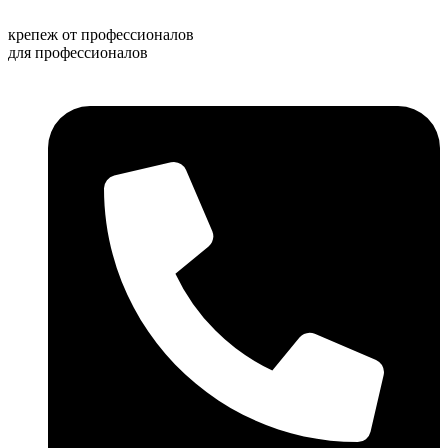
Перейти
к
крепеж от профессионалов
содержимому
для профессионалов