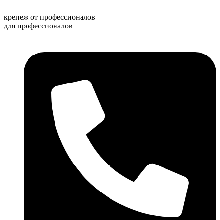
Перейти
к
крепеж от профессионалов
содержимому
для профессионалов