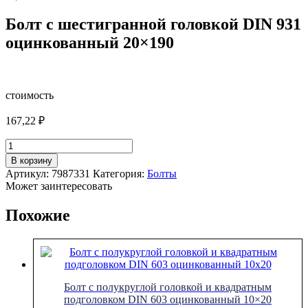
Болт с шестигранной головкой DIN 931
оцинкованный 20×190
стоимость
167,22
₽
Количество
товара
В корзину
Болт
Артикул:
7987331
Категория:
Болты
с
Может заинтересовать
шестигранной
головкой
Похожие
DIN
931
оцинкованный
20x190
Болт с полукруглой головкой и квадратным
подголовком DIN 603 оцинкованный 10×20