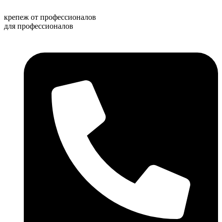
Перейти
к
крепеж от профессионалов
содержимому
для профессионалов