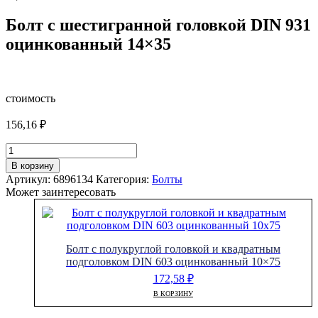
Болт с шестигранной головкой DIN 931
оцинкованный 14×35
стоимость
156,16
₽
Количество
товара
В корзину
Болт
Артикул:
6896134
Категория:
Болты
с
Может заинтересовать
шестигранной
головкой
DIN
931
Болт с полукруглой головкой и квадратным
оцинкованный
подголовком DIN 603 оцинкованный 10×75
14x35
172,58
₽
В КОРЗИНУ