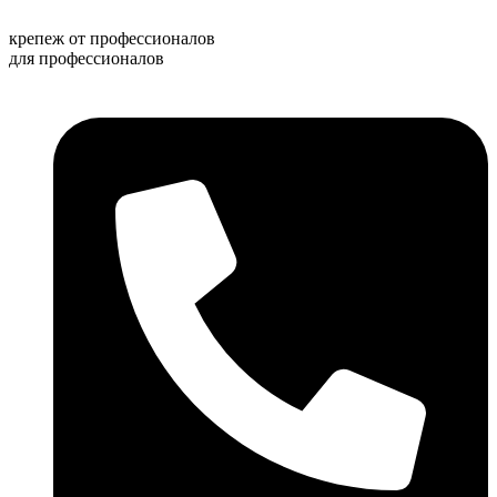
Перейти
к
крепеж от профессионалов
содержимому
для профессионалов