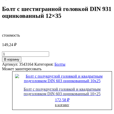
Болт с шестигранной головкой DIN 931
оцинкованный 12×35
стоимость
149,24
₽
Количество
товара
В корзину
Болт
Артикул:
3543164
Категория:
Болты
с
Может заинтересовать
шестигранной
головкой
DIN
931
Болт с полукруглой головкой и квадратным
оцинкованный
подголовком DIN 603 оцинкованный 10×25
12x35
172,58
₽
В КОРЗИНУ