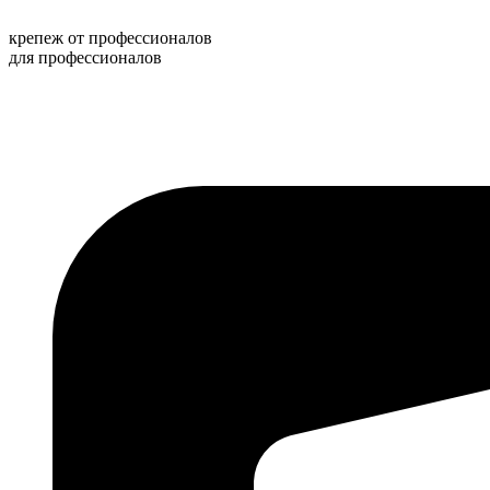
Перейти
к
крепеж от профессионалов
содержимому
для профессионалов