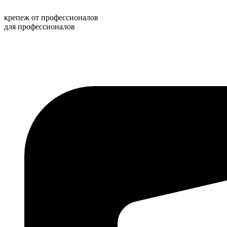
Перейти
к
крепеж от профессионалов
содержимому
для профессионалов