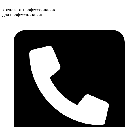
Перейти
к
крепеж от профессионалов
содержимому
для профессионалов