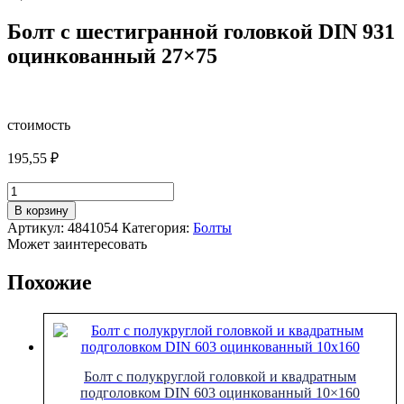
Болт с шестигранной головкой DIN 931
оцинкованный 27×75
стоимость
195,55
₽
Количество
товара
В корзину
Болт
Артикул:
4841054
Категория:
Болты
с
Может заинтересовать
шестигранной
головкой
Похожие
DIN
931
оцинкованный
27x75
Болт с полукруглой головкой и квадратным
подголовком DIN 603 оцинкованный 10×160