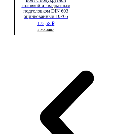
Болт с полукруглой
головкой и квадратным
подголовком DIN 603
оцинкованный 10×65
172,58
₽
В КОРЗИНУ