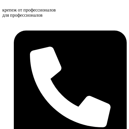
Перейти
к
крепеж от профессионалов
содержимому
для профессионалов