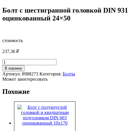
Болт с шестигранной головкой DIN 931
оцинкованный 24×50
стоимость
237,36
₽
Количество
товара
В корзину
Болт
Артикул:
8988273
Категория:
Болты
с
Может заинтересовать
шестигранной
головкой
Похожие
DIN
931
оцинкованный
24x50