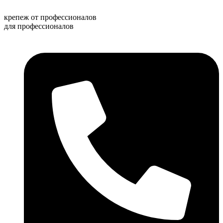
Перейти
к
крепеж от профессионалов
содержимому
для профессионалов