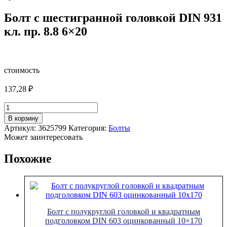
Болт с шестигранной головкой DIN 931
кл. пр. 8.8 6×20
стоимость
137,28
₽
Количество
товара
В корзину
Болт
Артикул:
3625799
Категория:
Болты
с
Может заинтересовать
шестигранной
головкой
Похожие
DIN
931
кл.
пр.
8.8
6x20
Болт с полукруглой головкой и квадратным
подголовком DIN 603 оцинкованный 10×170