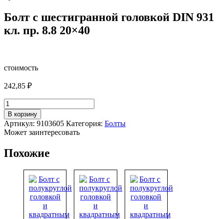
Болт с шестигранной головкой DIN 931
кл. пр. 8.8 20×40
стоимость
242,85
₽
Количество
товара
В корзину
Болт
Артикул:
9103605
Категория:
Болты
с
Может заинтересовать
шестигранной
головкой
Похожие
DIN
931
кл.
пр.
8.8
20x40