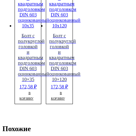
Болт с
Болт с
полукруглой
полукруглой
головкой
головкой
и
и
квадратным
квадратным
подголовком
подголовком
DIN 603
DIN 603
оцинкованный
оцинкованный
10×35
10×120
172,58
₽
172,58
₽
В
В
КОРЗИНУ
КОРЗИНУ
Похожие