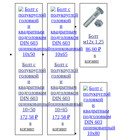
Болт
м12х 1.25
86,00
₽
В
КОРЗИНУ
Болт с
Болт с
полукруглой
полукруглой
головкой
головкой
и
и
квадратным
квадратным
подголовком
подголовком
DIN 603
DIN 603
оцинкованный
оцинкованный
10×50
10×65
172,58
₽
172,58
₽
В
В
КОРЗИНУ
КОРЗИНУ