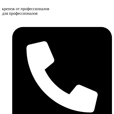
Перейти
к
крепеж от профессионалов
содержимому
для профессионалов