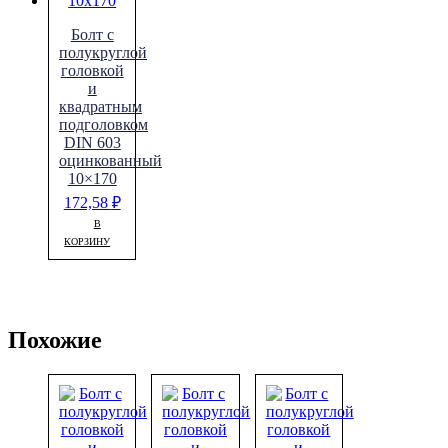
Болт с
полукруглой
головкой
и
квадратным
подголовком
DIN 603
оцинкованный
10×170
172,58
₽
В
КОРЗИНУ
Похожие