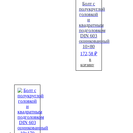
Болт с
полукруглой
головкой
и
квадратным
подголовком
DIN 603
оцинкованный
10×80
172,58
₽
В
КОРЗИНУ