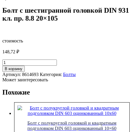
Болт с шестигранной головкой DIN 931
кл. пр. 8.8 20×105
стоимость
148,72
₽
Количество
товара
В корзину
Болт
Артикул:
8614693
Категория:
Болты
с
Может заинтересовать
шестигранной
головкой
Похожие
DIN
931
кл.
пр.
8.8
20x105
Болт с полукруглой головкой и квадратным
подголовком DIN 603 оцинкованный 10×60