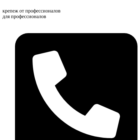
Перейти
к
крепеж от профессионалов
содержимому
для профессионалов