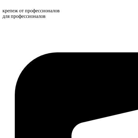
Перейти
к
крепеж от профессионалов
содержимому
для профессионалов