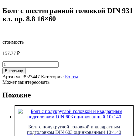
Болт с шестигранной головкой DIN 931
кл. пр. 8.8 16×60
стоимость
157,77
₽
Количество
товара
В корзину
Болт
Артикул:
3923447
Категория:
Болты
с
Может заинтересовать
шестигранной
головкой
Похожие
DIN
931
кл.
пр.
8.8
16x60
Болт с полукруглой головкой и квадратным
подголовком DIN 603 оцинкованный 10×140