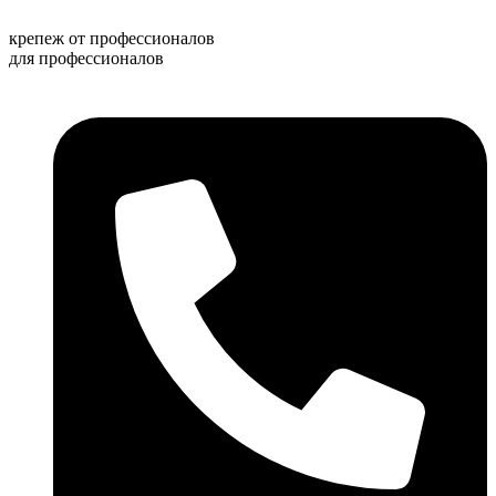
Перейти
к
крепеж от профессионалов
содержимому
для профессионалов