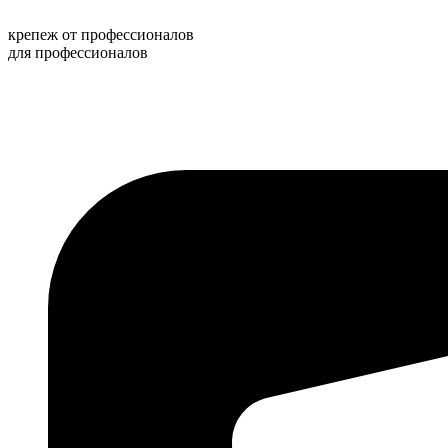
Перейти
к
крепеж от профессионалов
содержимому
для профессионалов