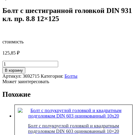
Болт с шестигранной головкой DIN 931
кл. пр. 8.8 12×125
стоимость
125,85
₽
Количество
товара
В корзину
Болт
Артикул:
3692715
Категория:
Болты
с
Может заинтересовать
шестигранной
головкой
Похожие
DIN
931
кл.
пр.
8.8
12x125
Болт с полукруглой головкой и квадратным
подголовком DIN 603 оцинкованный 10×20