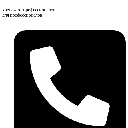
Перейти
к
крепеж от профессионалов
содержимому
для профессионалов