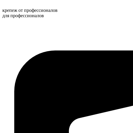
Перейти
к
крепеж от профессионалов
содержимому
для профессионалов