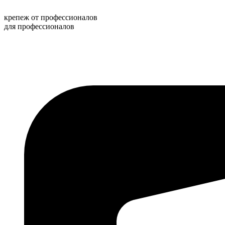
Перейти
к
крепеж от профессионалов
содержимому
для профессионалов