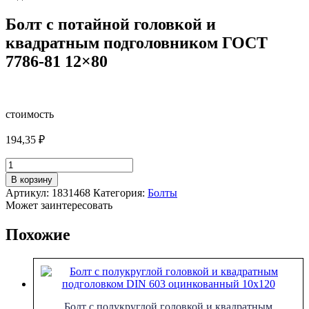
Болт с потайной головкой и
квадратным подголовником ГОСТ
7786-81 12×80
стоимость
194,35
₽
Количество
товара
В корзину
Болт
Артикул:
1831468
Категория:
Болты
с
Может заинтересовать
потайной
головкой
Похожие
и
квадратным
подголовником
ГОСТ
7786-
81
Болт с полукруглой головкой и квадратным