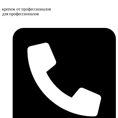
Перейти
к
крепеж от профессионалов
содержимому
для профессионалов