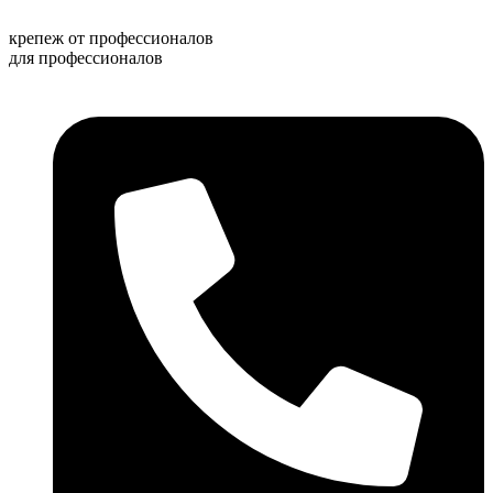
Перейти
к
крепеж от профессионалов
содержимому
для профессионалов