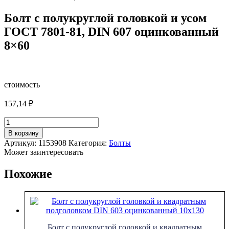
Болт с полукруглой головкой и усом
ГОСТ 7801-81, DIN 607 оцинкованный
8×60
стоимость
157,14
₽
Количество
товара
В корзину
Болт
Артикул:
1153908
Категория:
Болты
с
Может заинтересовать
полукруглой
головкой
Похожие
и
усом
ГОСТ
7801-
81,
DIN
Болт с полукруглой головкой и квадратным