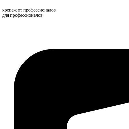
Перейти
к
крепеж от профессионалов
содержимому
для профессионалов