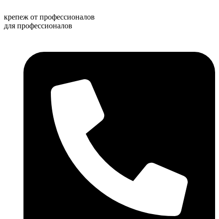
Перейти
к
крепеж от профессионалов
содержимому
для профессионалов