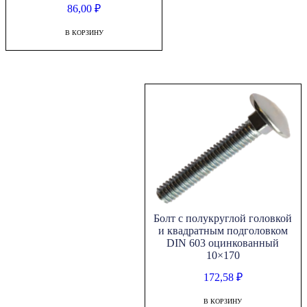
607
86,00
₽
оцинкованный
8x45
В КОРЗИНУ
Болт с полукруглой головкой
и квадратным подголовком
DIN 603 оцинкованный
10×170
172,58
₽
В КОРЗИНУ