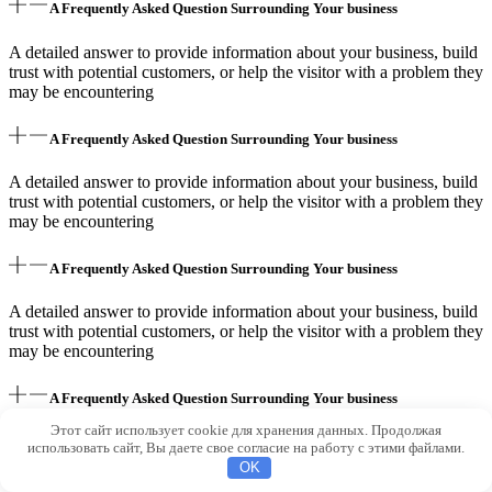
A Frequently Asked Question Surrounding Your business
A detailed answer to provide information about your business, build
trust with potential customers, or help the visitor with a problem they
may be encountering
A Frequently Asked Question Surrounding Your business
A detailed answer to provide information about your business, build
trust with potential customers, or help the visitor with a problem they
may be encountering
A Frequently Asked Question Surrounding Your business
A detailed answer to provide information about your business, build
trust with potential customers, or help the visitor with a problem they
may be encountering
A Frequently Asked Question Surrounding Your business
Этот сайт использует cookie для хранения данных. Продолжая
A detailed answer to provide information about your business, build
использовать сайт, Вы даете свое согласие на работу с этими файлами.
trust with potential customers, or help the visitor with a problem they
OK
may be encountering