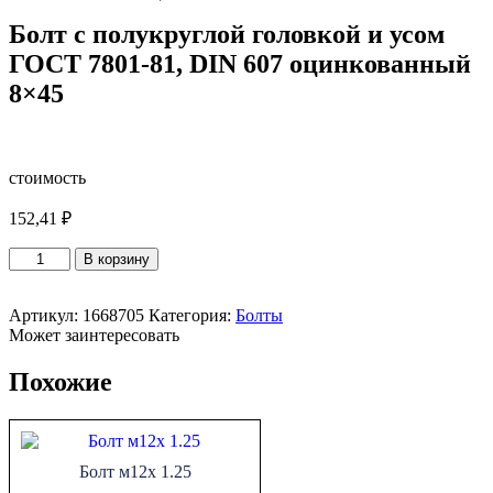
Болт с полукруглой головкой и усом
ГОСТ 7801-81, DIN 607 оцинкованный
8×45
стоимость
152,41
₽
Количество
В корзину
товара
Болт
с
Артикул:
1668705
Категория:
Болты
полукруглой
Может заинтересовать
головкой
и
Похожие
усом
ГОСТ
7801-
81,
Болт м12х 1.25
DIN