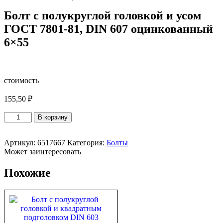
Болт с полукруглой головкой и усом
ГОСТ 7801-81, DIN 607 оцинкованный
6×55
стоимость
155,50
₽
Количество
В корзину
товара
Болт
с
Артикул:
6517667
Категория:
Болты
полукруглой
Может заинтересовать
головкой
и
Похожие
усом
ГОСТ
7801-
81,
DIN