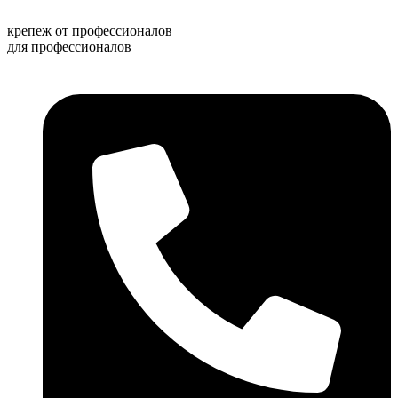
Перейти
к
крепеж от профессионалов
содержимому
для профессионалов