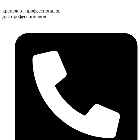
Перейти
к
крепеж от профессионалов
содержимому
для профессионалов