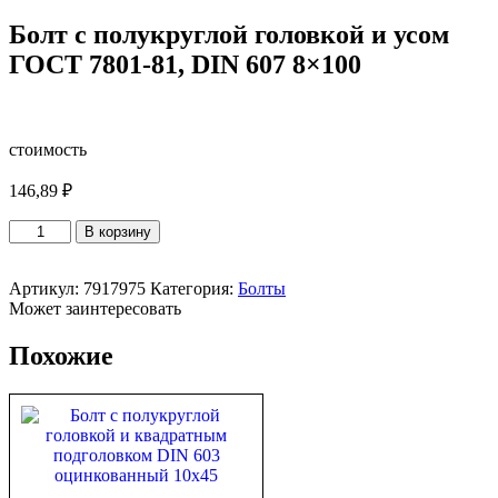
Болт с полукруглой головкой и усом
ГОСТ 7801-81, DIN 607 8×100
стоимость
146,89
₽
Количество
В корзину
товара
Болт
с
Артикул:
7917975
Категория:
Болты
полукруглой
Может заинтересовать
головкой
и
Похожие
усом
ГОСТ
7801-
81,
DIN
607
8x100