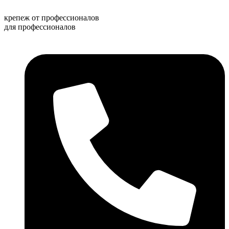
Перейти
к
крепеж от профессионалов
содержимому
для профессионалов