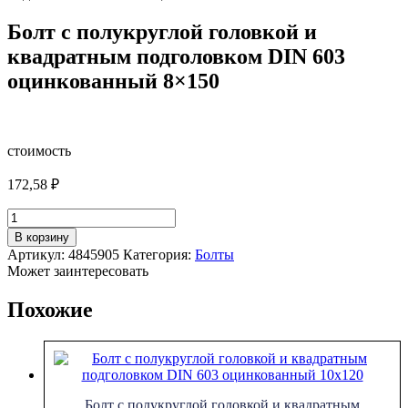
Болт с полукруглой головкой и
квадратным подголовком DIN 603
оцинкованный 8×150
стоимость
172,58
₽
Количество
товара
В корзину
Болт
Артикул:
4845905
Категория:
Болты
с
Может заинтересовать
полукруглой
головкой
Похожие
и
квадратным
подголовком
DIN
603
оцинкованный
Болт с полукруглой головкой и квадратным