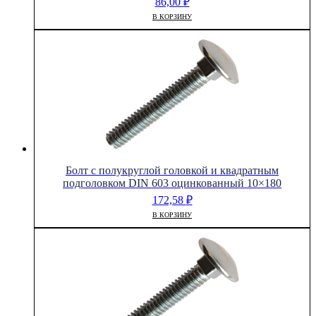
86,00
₽
6x80
В КОРЗИНУ
Болт с полукруглой головкой и квадратным
подголовком DIN 603 оцинкованный 10×180
172,58
₽
В КОРЗИНУ