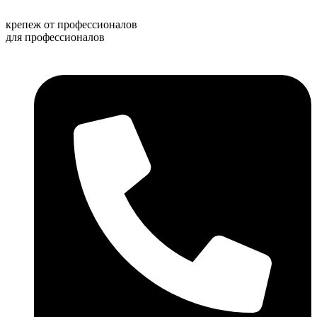
Перейти
к
крепеж от профессионалов
содержимому
для профессионалов