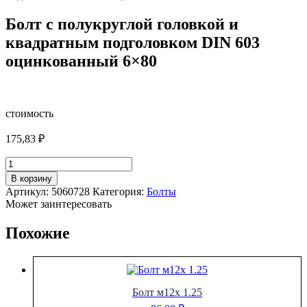
Болт с полукруглой головкой и
квадратным подголовком DIN 603
оцинкованный 6×80
стоимость
175,83
₽
Количество
товара
В корзину
Болт
Артикул:
5060728
Категория:
Болты
с
Может заинтересовать
полукруглой
головкой
Похожие
и
квадратным
подголовком
DIN
603
Болт м12х 1.25
оцинкованный