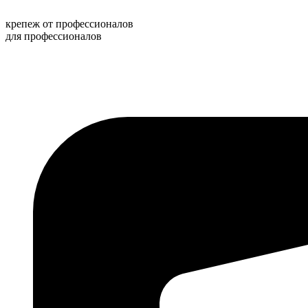
Перейти
к
крепеж от профессионалов
содержимому
для профессионалов