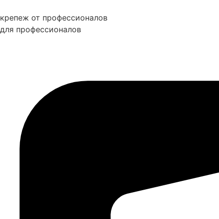
Перейти
к
крепеж от профессионалов
содержимому
для профессионалов