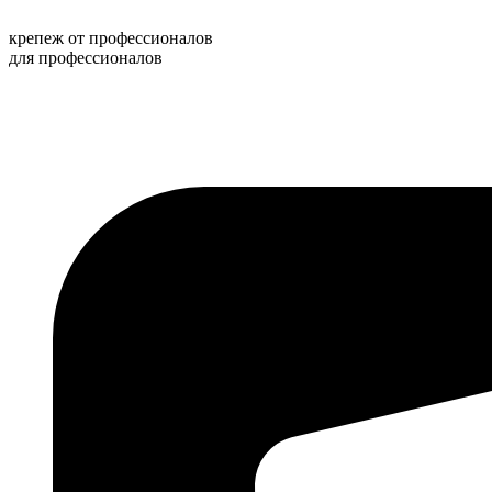
Перейти
к
крепеж от профессионалов
содержимому
для профессионалов