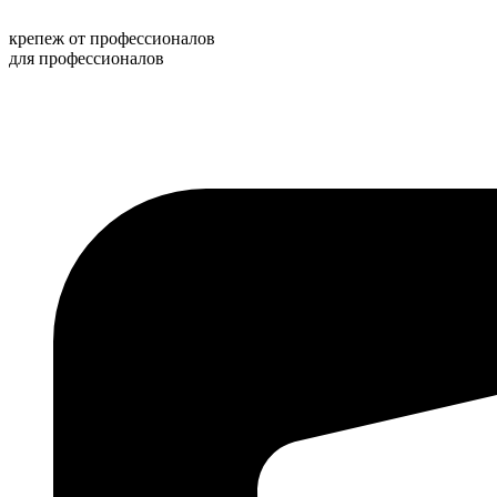
Перейти
к
крепеж от профессионалов
содержимому
для профессионалов