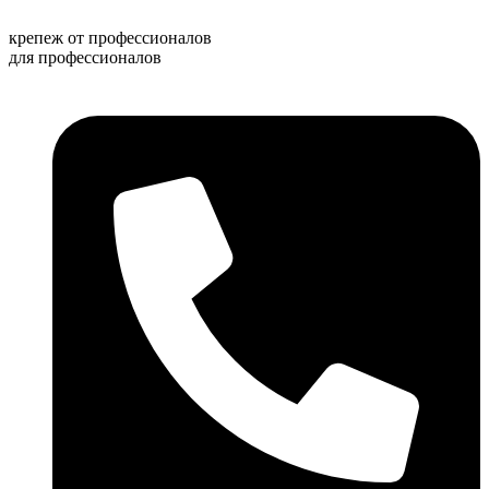
Перейти
к
крепеж от профессионалов
содержимому
для профессионалов