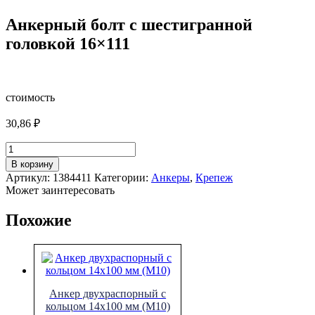
Анкерный болт с шестигранной
головкой 16×111
стоимость
30,86
₽
Количество
товара
В корзину
Анкерный
Артикул:
1384411
Категории:
Анкеры
,
Крепеж
болт
Может заинтересовать
с
шестигранной
Похожие
головкой
16x111
Анкер двухраспорный с
кольцом 14х100 мм (М10)