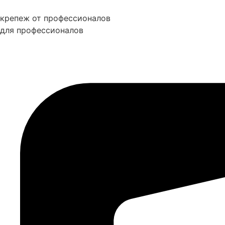
Перейти
к
крепеж от профессионалов
содержимому
для профессионалов