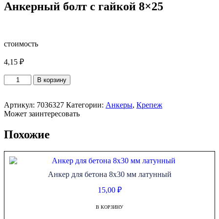
Анкерный болт с гайкой 8×25
стоимость
4,15
₽
Количество
В корзину
товара
Анкерный
Артикул:
7036327
Категории:
Анкеры
,
Крепеж
болт
Может заинтересовать
с
гайкой
8x25
Похожие
Анкер для бетона 8х30 мм латунный
15,00
₽
В КОРЗИНУ