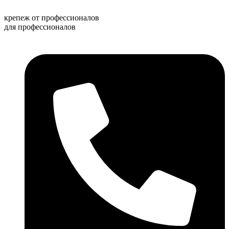
Перейти
к
крепеж от профессионалов
содержимому
для профессионалов