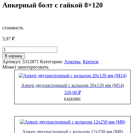
Анкерный болт с гайкой 8×120
стоимость
5,97
₽
Количество
товара
В корзину
Анкерный
Артикул:
5312871
Категории:
Анкеры
,
Крепеж
болт
Может заинтересовать
с
гайкой
8x120
Анкер двухраспорный с кольцом 20х120 мм (М14)
326,00
₽
В КОРЗИНУ
Анкер двухраспорный с кольцом 12х250 мм (М8)