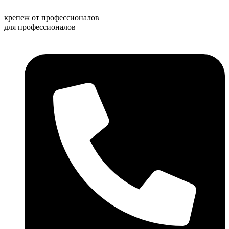
Перейти
к
крепеж от профессионалов
содержимому
для профессионалов