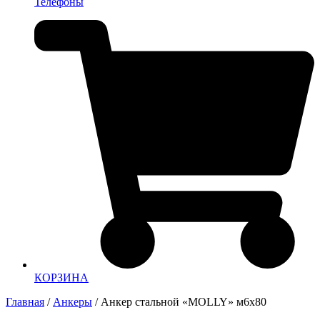
Телефоны
КОРЗИНА
Главная
/
Анкеры
/ Анкер стальной «MOLLY» м6х80