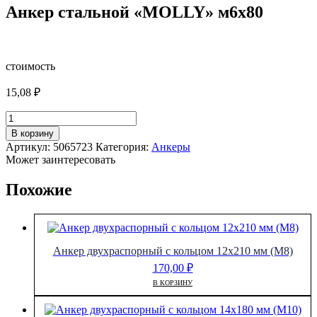
Анкер стальной «MOLLY» м6х80
стоимость
15,08
₽
Количество
товара
В корзину
Анкер
Артикул:
5065723
Категория:
Анкеры
стальной
Может заинтересовать
"MOLLY"
м6х80
Похожие
Анкер двухраспорный с кольцом 12х210 мм (М8)
170,00
₽
В КОРЗИНУ