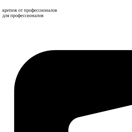
Перейти
к
крепеж от профессионалов
содержимому
для профессионалов