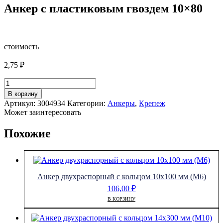
Анкер с пластиковым гвоздем 10×80
стоимость
2,75
₽
Количество
товара
В корзину
Анкер
Артикул:
3004934
Категории:
Анкеры
,
Крепеж
с
Может заинтересовать
пластиковым
гвоздем
Похожие
10x80
Анкер двухраспорный с кольцом 10х100 мм (М6)
106,00
₽
В КОРЗИНУ