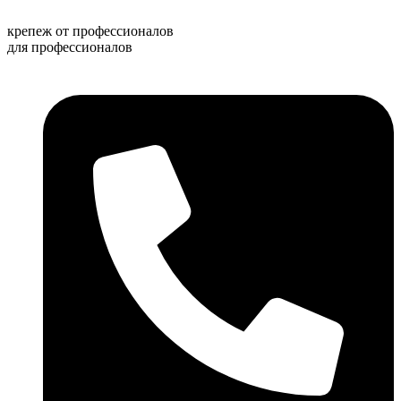
Перейти
к
крепеж от профессионалов
содержимому
для профессионалов